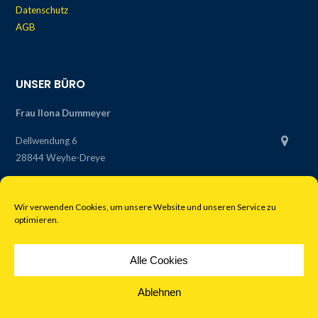
Datenschutz
AGB
UNSER BÜRO
Frau Ilona Dummeyer
Dellwendung 6
28844 Weyhe-Dreye
+49 4203 7097 110
Wir verwenden Cookies, um unsere Website und unseren Service zu
info@dummeyer.de
optimieren.
Alle Cookies
Ablehnen
© DUMMEYER TRANSPORTE GMBH, 2022
POWERED BY CARZONE.COM - WORDPRESS